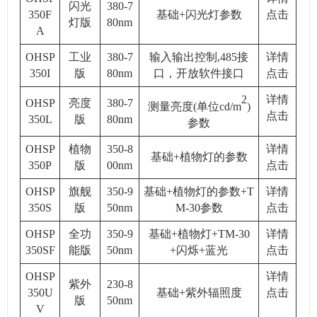
闪光
380-7
350F
基础+闪光灯参数
点击
灯版
80nm
A
OHSP
工业
380-7
输入输出控制,485接
详情
350I
版
80nm
口，开放软件接口
点击
2
详情
OHSP
亮度
380-7
测量亮度(单位cd/m
)
点击
350L
版
80nm
参数
OHSP
植物
350-8
详情
基础+植物灯的参数
350P
版
00nm
点击
OHSP
旗舰
350-9
基础+植物灯的参数+T
详情
350S
版
50nm
M-30参数
点击
OHSP
全功
350-9
基础+植物灯+TM-30
详情
350SF
能版
50nm
+闪烁+蓝光
点击
OHSP
详情
紫外
230-8
350U
基础+紫外辐照度
点击
版
50nm
V