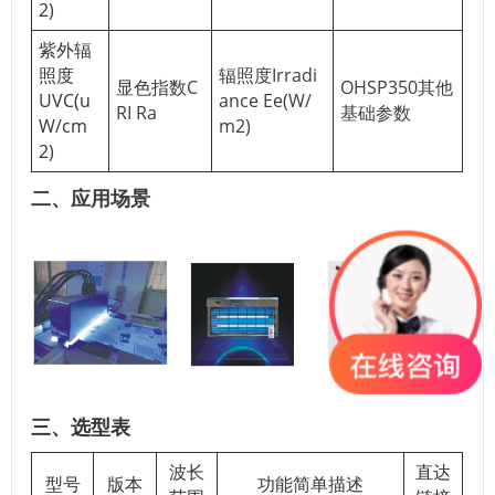
2)
紫外辐
照度
辐照度Irradi
显色指数C
OHSP350其他
UVC(u
ance Ee(W/
RI Ra
基础参数
W/cm
m2)
2)
二、应用场景
三、选型表
波长
直达
型号
版本
功能简单描述