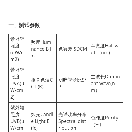
一、测试参数
紫外辐
照度Illumi
照度
半宽度Half wi
nance E(l
色容差 SDCM
(uW/c
dth (nm)
x)
m2)
紫外辐
照度
主波长Domin
相关色温C
明暗视觉比S/
UVA(u
ant wave(n
CT (K)
P
W/cm
m）
2)
紫外辐
照度
烛光Candl
光谱功率分布
色纯度Purity
UVB(u
e Light E
Spectral dist
（%）
W/cm
(fc)
ribution