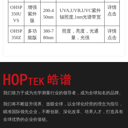
OHSP
增强
详情
200-4
UVA,UVB,UVC紫外
350U
紫外
点击
50nm
辐照度
,1nm光谱带宽
VS
版
OHSP
多功
380-7
照度，亮度，光通
详情
350Z
能版
80nm
量，光强
点击
我们致力于成为光学测量行业的领导者，成为全球知名的品牌。
我们将不断提升境界、放眼全球，以全球化经营的理念为指引，
瞄准国际领先企业，不断创新、深化改革、培养人才，打造具有
全球优势的企业价值链。