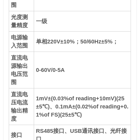
围
光度测
一级
量精度
电源输
单相220V±10%；50/60Hz±5%；
入范围
直流电
源输出
0-60V/0-5A
电压范
围
直流电
1mV±(0.03%of reading+10mV)(25
压电流
±5℃)、0.1mA±(0.02%of reading+0.
输出精
1%of FS)(25±5℃)
度
RS485接口、USB通讯接口、光纤接
接口
口