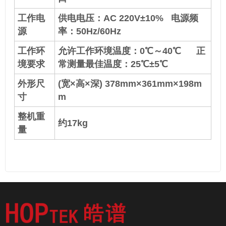
工作电
供电电压：AC 220V±10% 电源频
源
率：50Hz/60Hz
工作环
允许工作环境温度：0℃～40℃ 正
境要求
常测量最佳温度：25℃±5℃
外形尺
(宽×高×深) 378mm×361mm×198m
寸
m
整机重
约17kg
量