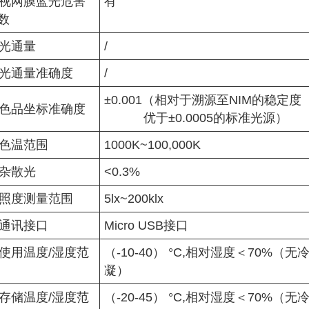
视网膜蓝光危害
有
数
光通量
/
光通量准确度
/
±0.001（相对于溯源至NIM的稳定度
色品坐标准确度
优于±0.0005的标准光源）
色温范围
1000K~100,000K
杂散光
<0.3%
照度测量范围
5lx~200klx
通讯接口
Micro USB接口
使用温度/湿度范
（-10-40） °C,相对湿度＜70%（无
凝）
存储温度/湿度范
（-20-45） °C,相对湿度＜70%（无