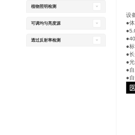
植物照明检测
设
●
可调均匀亮度源
●5
●
透过反射率检测
●
●
●
●
●