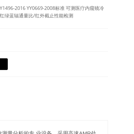
 YY1496-2016 YY0669-2008标准 可测医疗内窥镜冷
/红绿蓝辐通量比/红外截止性能检测
参数测量分析的专 业设备。采用高速AMR处