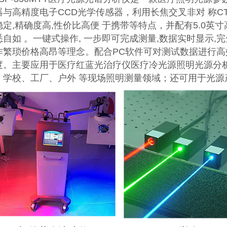
器与高精度电子CCD光学传感器，利用长焦交叉非对 称C
稳定,精确度高,性价比高便 于携带等特点，并配有5.0
悉自如 。一键式操作, 一步即可完成测量,数据实时显示,
作繁琐价格高昂等理念。配合PC软件可对测试数据进行高
度。主要应用于医疗红蓝光治疗仪医疗冷光源照明光源分
、学校、工厂、户外 等现场照明测量领域；还可用于光