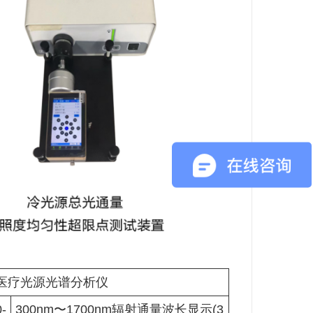
YT医疗光源光谱分析仪
-
300nm〜1700nm辐射通量波长显示(3