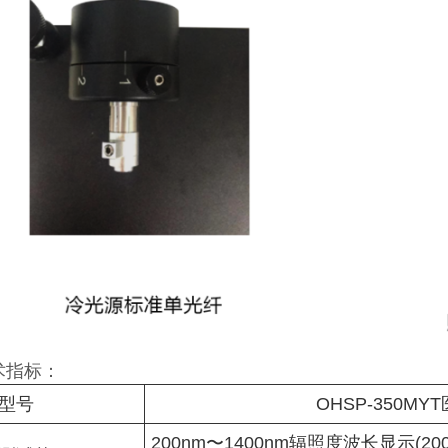
术指标：
型号
OHSP-350M
200nm〜1400nm辐照度波长显示(200