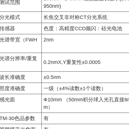
测试范围
950nm)
分光模式
长焦交叉非对称CT分光系统
传感器
色度：高精度CCD频闪：硅光电池
光谱带宽（FWH
2nm
）
光谱分辨率/重复
0.2nmX,Y重复性±0.0005
波长准确度
±0.5nm
照度准确度
一级（±4%读数±1个读数）
感光面
Ф10mm （50mm积分球入光孔直接8
m）
TM-30色品参数
有