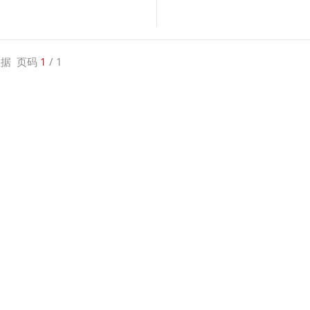
据 页码
1
/ 1