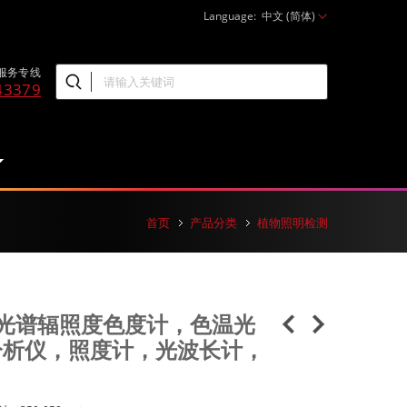
Language:
中文 (简体)
服务专线
43379
首页
产品分类
植物照明检测
0S 光谱辐照度色度计，色温光
分析仪，照度计，光波长计，