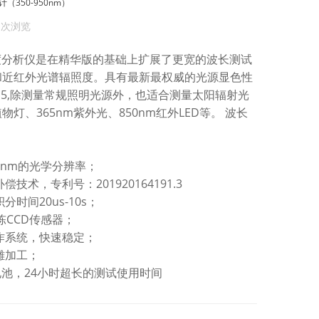
计（350-950nm）
0 次浏览
谱照度分析仪是在精华版的基础上扩展了更宽的波长测试
和近红外光谱辐照度。具有最新最权威的光源显色性
2015,除测量常规照明光源外，也适合测量太阳辐射光
灯、365nm紫外光、850nm红外LED等。 波长
2nm的光学分辨率；
技术，专利号：201920164191.3
时间20us-10s；
线陈CCD传感器；
作系统，快速稳定；
雕加工；
量电池，24小时超长的测试使用时间