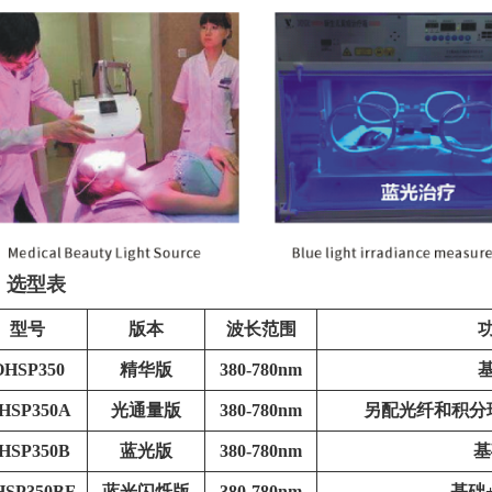
、选型表
型号
版本
波长范围
OHSP350
精华版
380-780nm
HSP350A
光通量版
380-780nm
另配光纤和积分
HSP350B
蓝光版
380-780nm
基
HSP350BF
蓝光闪烁版
380-780nm
基础