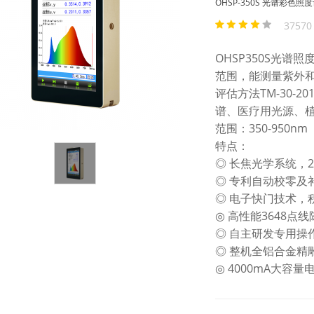
OHSP-350S 光谱彩色照度
3757
OHSP350S光
范围，能测量紫外
评估方法TM-30-
谱、医疗用光源、植物
范围：350-950nm
特点：
◎ 长焦光学系统，
◎ 专利自动校零及补偿
◎ 电子快门技术，积分
◎ 高性能3648点
◎ 自主研发专用操
◎ 整机全铝合金精
◎ 4000mA大容