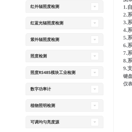
红外辐照度检测
1.
2
3
红蓝光辐照度检测
4
5
紫外辐照度检测
6
7
照度检测
8
9
照度RS485模块工业检测
键
仪
数字功率计
植物照明检测
可调均匀亮度源